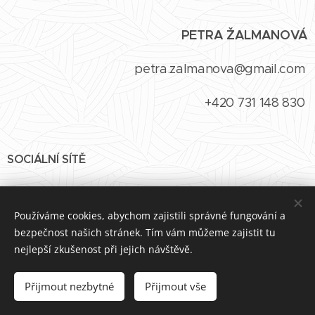
PETRA ŽALMANOVÁ
petra.zalmanova@gmail.com
+420 731 148 830
SOCIÁLNÍ SÍTĚ
Facebook
/
Instagram
Používáme cookies, abychom zajistili správné fungování a
bezpečnost našich stránek. Tím vám můžeme zajistit tu
nejlepší zkušenost při jejich návštěvě.
Přijmout nezbytné
Přijmout vše
Vytvořeno službou
Webnode
Cookies